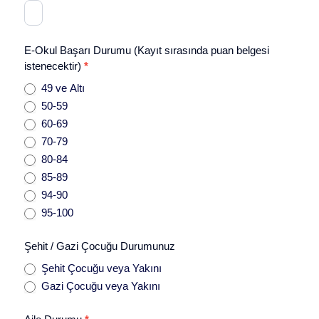
E-Okul Başarı Durumu (Kayıt sırasında puan belgesi
istenecektir)
*
49 ve Altı
50-59
60-69
70-79
80-84
85-89
94-90
95-100
Şehit / Gazi Çocuğu Durumunuz
Şehit Çocuğu veya Yakını
Gazi Çocuğu veya Yakını