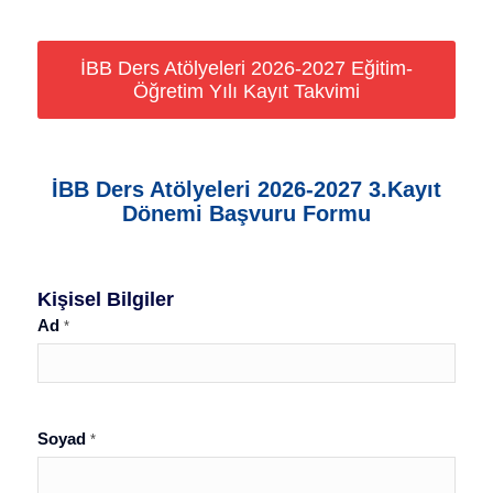
İBB Ders Atölyeleri 2026-2027 Eğitim-
Öğretim Yılı Kayıt Takvimi
İBB Ders Atölyeleri 2026-2027 3.Kayıt
Dönemi Başvuru Formu
Ders
Atölyeleri
Kişisel Bilgiler
Üye
Ad
*
Kayıt
Formu
2026
Ön
Soyad
*
Kayıt