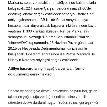
Markaris, senaryo ustalık sınıfı atölyesinde katılımcılarla
buluşacak. 22 Haziran Çarşamba günü saat 21.00’de
çevrimiçi olarak gerçekleştirilecek senaryo ustalık sınıfı
atölye çalışmasına, İBB Kültür Sanat sosyal medya
hesaplarından duyurulacak başvuru linki üzerinden kayıt
yaptıran ilk 300 kişi katılabilecek. Petros Markaris’in
senaryosunu yazdığı “Unutma Beni İstanbul” filmi de,
“sinemADA” kapsamında, 26 Haziran Pazar günü saat
20:15’de Heybeliada Değirmenburnu’nda izleyici ile
buluşacak. Gösterim sonrasında ise Petros Markaris ile
Hüseyin Karabey söyleşisi gerçekleştirilecek
Atölye başvuruları için aşağıda yer alan formu
doldurmanız gerekmektedir.
Sanata ve sanatçıya destek projemizin başvuruları, gelen
taleplerin yoğunluğu ve değerlendirilmesine yönelik
süreçten dolayı durdurulmuştur. Yoğun ilginiz için teşekkür