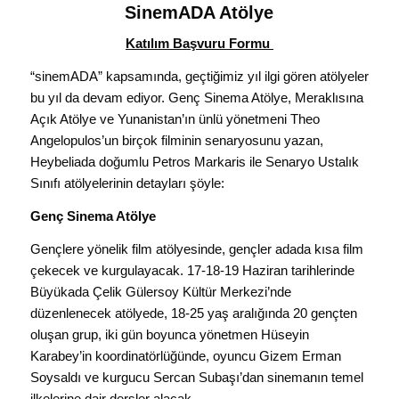
SinemADA Atölye
Katılım Başvuru Formu
“sinemADA” kapsamında, geçtiğimiz yıl ilgi gören atölyeler
bu yıl da devam ediyor. Genç Sinema Atölye, Meraklısına
Açık Atölye ve Yunanistan’ın ünlü yönetmeni Theo
Angelopulos’un birçok filminin senaryosunu yazan,
Heybeliada doğumlu Petros Markaris ile Senaryo Ustalık
Sınıfı atölyelerinin detayları şöyle:
Genç Sinema Atölye
Gençlere yönelik film atölyesinde, gençler adada kısa film
çekecek ve kurgulayacak. 17-18-19 Haziran tarihlerinde
Büyükada Çelik Gülersoy Kültür Merkezi’nde
düzenlenecek atölyede, 18-25 yaş aralığında 20 gençten
oluşan grup, iki gün boyunca yönetmen Hüseyin
Karabey’in koordinatörlüğünde, oyuncu Gizem Erman
Soysaldı ve kurgucu Sercan Subaşı’dan sinemanın temel
ilkelerine dair dersler alacak.