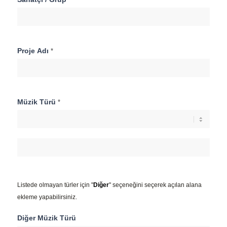
Başvuru
Formu
Proje Adı
*
Müzik Türü
*
Müzik
Türü
Listede olmayan türler için "
Diğer
" seçeneğini seçerek açılan alana
ekleme yapabilirsiniz.
Diğer Müzik Türü