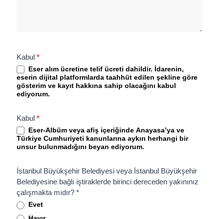
Kabul
*
Eser alım ücretine telif ücreti dahildir. İdarenin,
eserin dijital platformlarda taahhüt edilen şekline göre
gösterim ve kayıt hakkına sahip olacağını kabul
ediyorum.
Kabul
*
Eser-Albüm veya afiş içeriğinde Anayasa’ya ve
Türkiye Cumhuriyeti kanunlarına aykırı herhangi bir
unsur bulunmadığını beyan ediyorum.
İstanbul Büyükşehir Belediyesi veya İstanbul Büyükşehir
Belediyesine bağlı iştiraklerde birinci dereceden yakınınız
çalışmakta mıdır? *
Evet
Hayır