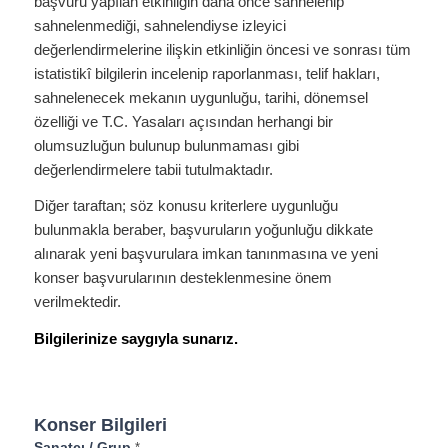
başvuru yapılan etkinliğin daha önce sahnelenip
sahnelenmediği, sahnelendiyse izleyici
değerlendirmelerine ilişkin etkinliğin öncesi ve sonrası tüm
istatistikî bilgilerin incelenip raporlanması, telif hakları,
sahnelenecek mekanın uygunluğu, tarihi, dönemsel
özelliği ve T.C. Yasaları açısından herhangi bir
olumsuzluğun bulunup bulunmaması gibi
değerlendirmelere tabii tutulmaktadır.
Diğer taraftan; söz konusu kriterlere uygunluğu
bulunmakla beraber, başvuruların yoğunluğu dikkate
alınarak yeni başvurulara imkan tanınmasına ve yeni
konser başvurularının desteklenmesine önem
verilmektedir.
Bilgilerinize saygıyla sunarız.
2021
Aralık
Konser Bilgileri
Konser
Sanatçı / Grup
*