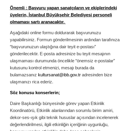
Önemli : Başvuru yapan sanatçıların ve ekiplerindeki
üyelerin, İstanbul Büyükşehir Belediyesi personeli
olmaması şartı aranacaktır.
Aşağıdaki online formu doldurarak başvurunuzu
yapabilirsiniz. Formun gönderilmesinin ardından tarafınıza
“başvurunuzun ulaştığına dair teyit e-postası”
gönderilecektir. E-posta adresinize bu teyit mesajının
ulaşmaması durumunda öncelikle “önemsiz e-postalar”
kutusunu kontrol etmenizi, mesajı burada da
bulamazsanız
kultursanat@ibb.gov.tr
adresinden bize
ulaşmanızı rica ederiz.
Söz konusu konserlerin;
Daire Başkanlığı bünyesinde görev yapan Etkinlik
Koordinatörü, Etkinlik alanlarından sorumlu birim amiri,
dekor-ses-ışık gibi teknik hususlar açısından incelenerek
değerlendirilmesi, ilgili etkinliğin içeriğinin uygunluğu,